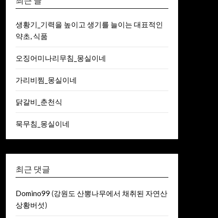
최근 글
생황기_기력을 높이고 생기를 늘이는 대표적인
약초, 식품
오징어미나리무침_몽실이네
가리비찜_몽실이네
닭갈비_춘천식
묵무침_몽실이네
최근 댓글
Domino99
(
강원도 산뽕나무에서 채취된 자연산
상황버섯
)