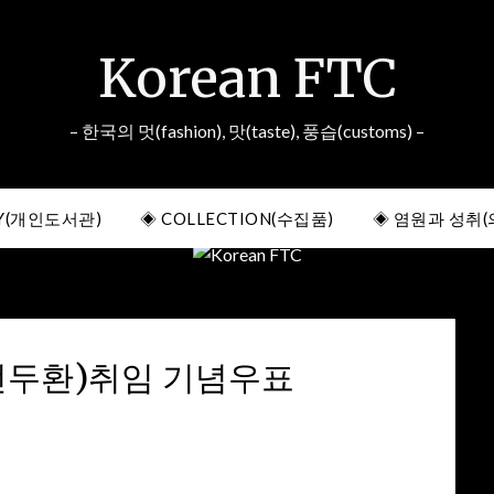
Korean FTC
– 한국의 멋(fashion), 맛(taste), 풍습(customs) –
RY(개인도서관)
◈ COLLECTION(수집품)
◈ 염원과 성취(
전두환)취임 기념우표