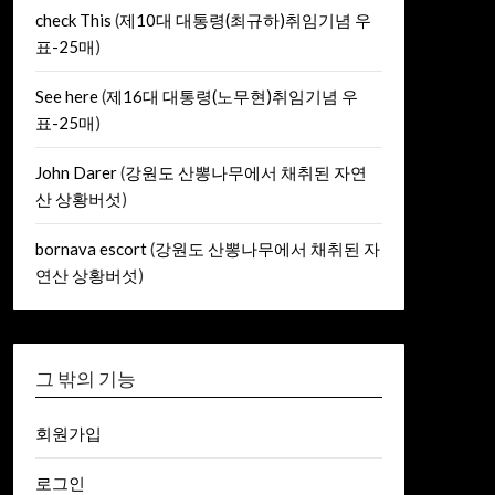
check This
(
제10대 대통령(최규하)취임기념 우
표-25매
)
See here
(
제16대 대통령(노무현)취임기념 우
표-25매
)
John Darer
(
강원도 산뽕나무에서 채취된 자연
산 상황버섯
)
bornava escort
(
강원도 산뽕나무에서 채취된 자
연산 상황버섯
)
그 밖의 기능
회원가입
로그인