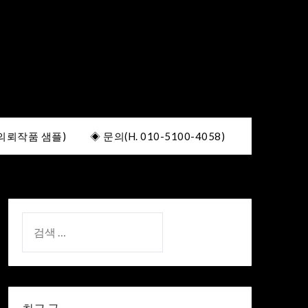
의뢰작품 샘플)
◈ 문의(H. 010-5100-4058)