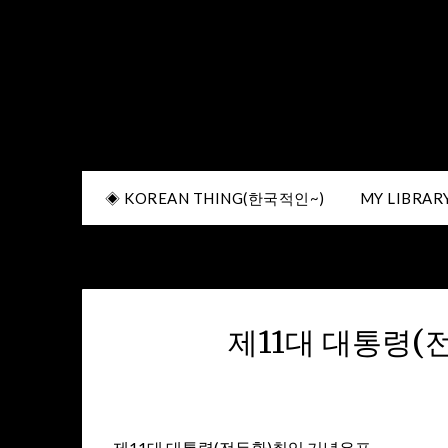
◈ KOREAN THING(한국적인~)
MY LIBRA
제11대 대통령(
제11대 대통령(전두환)취임 기념우표