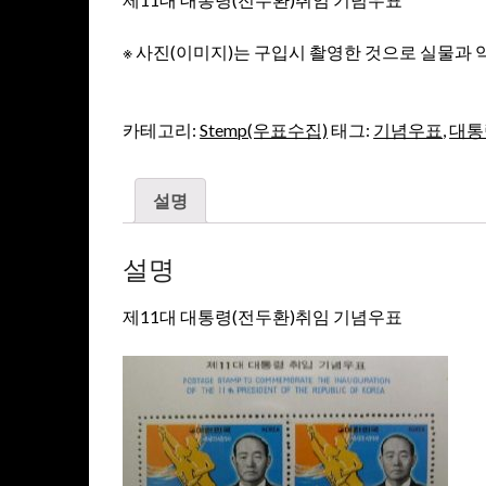
※ 사진(이미지)는 구입시 촬영한 것으로 실물과 
카테고리:
Stemp(우표수집)
태그:
기념우표
,
대통
설명
설명
제11대 대통령(전두환)취임 기념우표