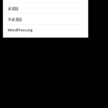
글
RSS
댓글
RSS
WordPress.org