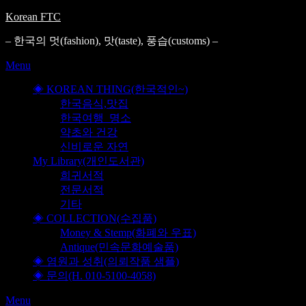
Korean FTC
– 한국의 멋(fashion), 맛(taste), 풍습(customs) –
Menu
◈ KOREAN THING(한국적인~)
한국음식,맛집
한국여행_명소
약초와 건강
신비로운 자연
My Library(개인도서관)
희귀서적
전문서적
기타
◈ COLLECTION(수집품)
Money & Stemp(화폐와 우표)
Antique(민속문화예술품)
◈ 염원과 성취(의뢰작품 샘플)
◈ 문의(H. 010-5100-4058)
Menu