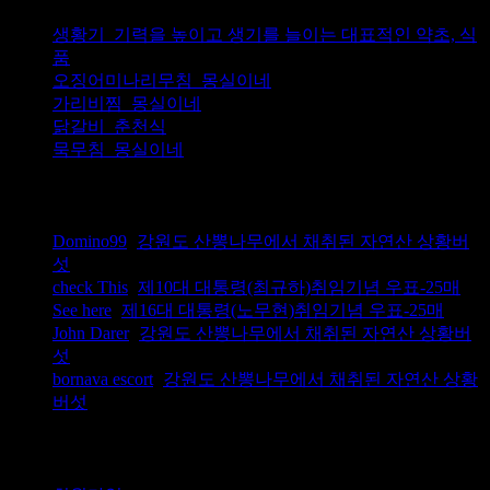
생황기_기력을 높이고 생기를 늘이는 대표적인 약초, 식
품
오징어미나리무침_몽실이네
가리비찜_몽실이네
닭갈비_춘천식
묵무침_몽실이네
최근 댓글
Domino99
(
강원도 산뽕나무에서 채취된 자연산 상황버
섯
)
check This
(
제10대 대통령(최규하)취임기념 우표-25매
)
See here
(
제16대 대통령(노무현)취임기념 우표-25매
)
John Darer
(
강원도 산뽕나무에서 채취된 자연산 상황버
섯
)
bornava escort
(
강원도 산뽕나무에서 채취된 자연산 상황
버섯
)
그 밖의 기능