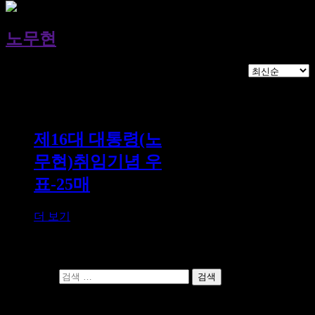
노무현
1개의 결과 표시
제16대 대통령(노
무현)취임기념 우
표-25매
더 보기
다음 검색:
최근 글