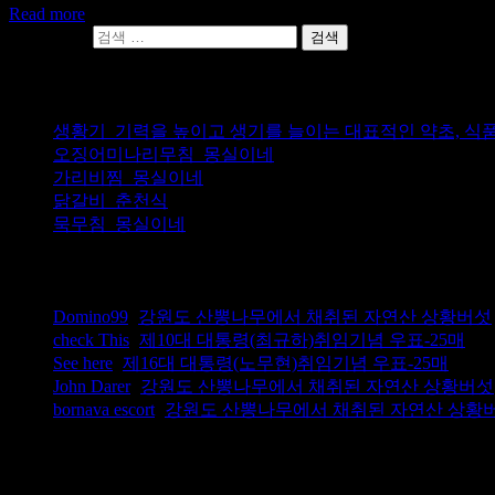
Read more
다음 검색:
최근 글
생황기_기력을 높이고 생기를 늘이는 대표적인 약초, 식
오징어미나리무침_몽실이네
가리비찜_몽실이네
닭갈비_춘천식
묵무침_몽실이네
최근 댓글
Domino99
(
강원도 산뽕나무에서 채취된 자연산 상황버섯
check This
(
제10대 대통령(최규하)취임기념 우표-25매
)
See here
(
제16대 대통령(노무현)취임기념 우표-25매
)
John Darer
(
강원도 산뽕나무에서 채취된 자연산 상황버섯
bornava escort
(
강원도 산뽕나무에서 채취된 자연산 상황
그 밖의 기능