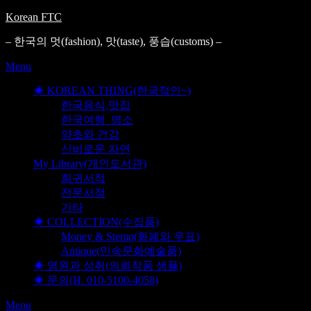
Korean FTC
– 한국의 멋(fashion), 맛(taste), 풍습(customs) –
Menu
◈ KOREAN THING(한국적인~)
한국음식,맛집
한국여행_명소
약초와 건강
신비로운 자연
My Library(개인도서관)
희귀서적
전문서적
기타
◈ COLLECTION(수집품)
Money & Stemp(화폐와 우표)
Antique(민속문화예술품)
◈ 염원과 성취(의뢰작품 샘플)
◈ 문의(H. 010-5100-4058)
Menu