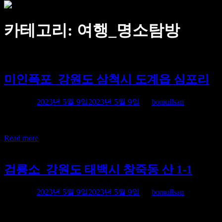
카테고리: 여행_명소탐방
미인폭포_강원도 삼척시 도계읍 심포리
Posted on
2023년 5월 9일
2023년 5월 9일
by
bomullsan
길안내: (승용차) 태백에서 도계방향으로 가다가 통리재에서 
Read more
검룡소_강원도 태백시 창죽동 산 1-1
Posted on
2023년 5월 9일
2023년 5월 9일
by
bomullsan
길안내: (승용차) 태백역을 지나 노인회관 앞에서 좌회전하여 